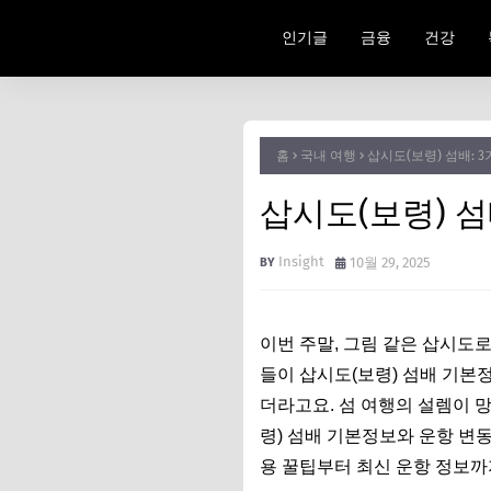
인기글
금융
건강
홈
국내 여행
삽시도(보령) 섬배: 
삽시도(보령) 섬
Insight
10월 29, 2025
이번 주말, 그림 같은 삽시도
들이 삽시도(보령) 섬배 기본
더라고요. 섬 여행의 설렘이 
령) 섬배 기본정보와 운항 변
용 꿀팁부터 최신 운항 정보까지