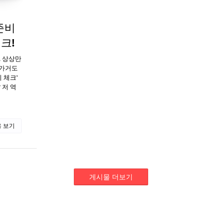
준비
크!
, 상상만
'가거도
 체크'
 저 역
 보기
게시물 더보기